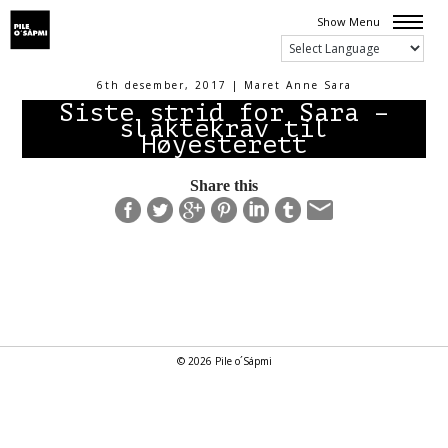
Show Menu
6th desember, 2017 | Maret Anne Sara
Siste strid for Sara –
slaktekrav til
Høyesterett
Share this
© 2026 Pile o´Sápmi