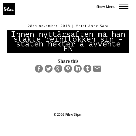
Show Menu
28th november, 2018 | Maret Anne Sara
Innen nyttårsaften må han
slakte reinflokken sin -
staten nekter å avvente
FN
Share this
© 2026 Pile o´Sápmi