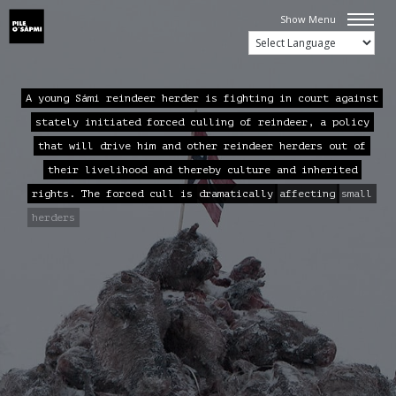
Show Menu
A
y
o
u
n
g
S
á
m
i
r
e
i
n
d
e
e
r
h
e
r
d
e
r
i
s
f
i
g
h
t
i
n
g
i
n
c
o
u
r
t
a
g
a
i
n
s
t
s
t
a
t
e
l
y
i
n
i
t
i
a
t
e
d
f
o
r
c
e
d
c
u
l
l
i
n
g
o
f
r
e
i
n
d
e
e
r
,
a
p
o
l
i
c
y
t
h
a
t
w
i
l
l
d
r
i
v
e
h
i
m
a
n
d
o
t
h
e
r
r
e
i
n
d
e
e
r
h
e
r
d
e
r
s
o
u
t
o
f
t
h
e
i
r
l
i
v
e
l
i
h
o
o
d
a
n
d
t
h
e
r
e
b
y
c
u
l
t
u
r
e
a
n
d
i
n
h
e
r
i
t
e
d
r
i
g
h
t
s
.
T
h
e
f
o
r
c
e
d
c
u
l
l
i
s
d
r
a
m
a
t
i
c
a
l
l
y
a
f
f
e
c
t
i
n
g
s
m
a
l
l
h
e
r
d
e
r
s
s
u
c
h
a
s